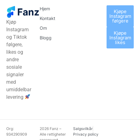
Hjem
Kjøpe
Instagram
Kontakt
følgere
Kjøp
Om
Instagram
Kjøpe
og Tiktok
Instagram
Blogg
likes
følgere,
likes og
andre
sosiale
signaler
med
umiddelbar
levering
Org:
2026 Fanz –
Salgsvilkår
934290909
Alle rettigheter
Privacy policy
resservert