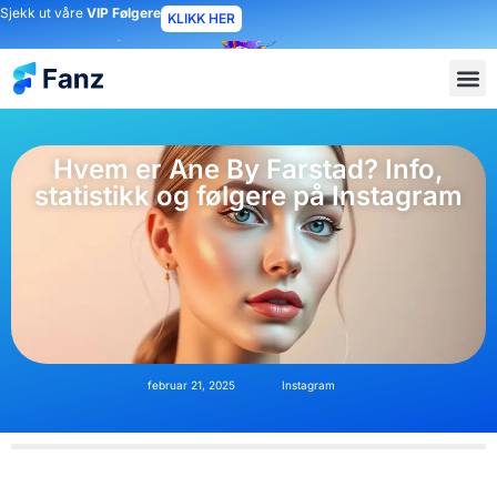
Sjekk ut våre
VIP Følgere
KLIKK HER
Hvem er Ane By Farstad? Info,
statistikk og følgere på Instagram
februar 21, 2025
Instagram