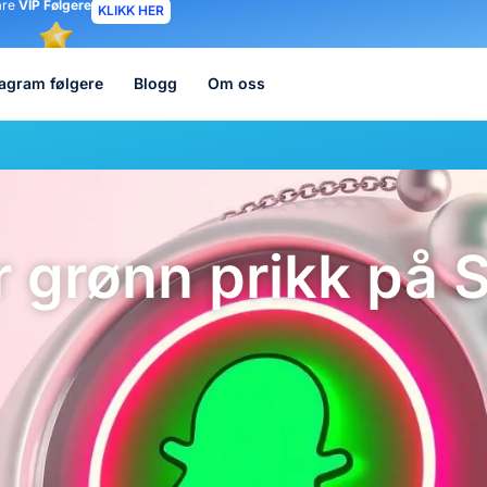
åre
VIP Følgere
KLIKK HER
tagram følgere
Blogg
Om oss
r grønn prikk på 