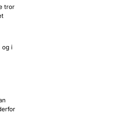
 tror
et
 og i
kan
derfor