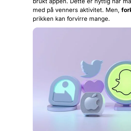
brukt appen. Dette er nyttig når m
med på venners aktivitet. Men,
for
prikken kan forvirre mange.