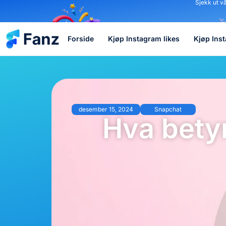
Sjekk ut v
Forside
Kjøp Instagram likes
Kjøp Ins
desember 15, 2024
Snapchat
Hva bety