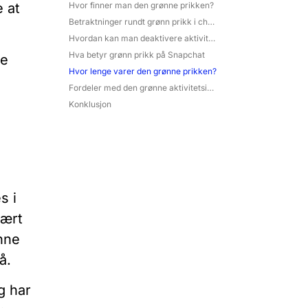
Hvor finner man den grønne prikken?
e at
Betraktninger rundt grønn prikk i chatteseksjonen
Hvordan kan man deaktivere aktivitetsindikatoren?
Hva betyr grønn prikk på Snapchat
te
Hvor lenge varer den grønne prikken?
Fordeler med den grønne aktivitetsindikatoren
Konklusjon
s i
vært
enne
å.
g har