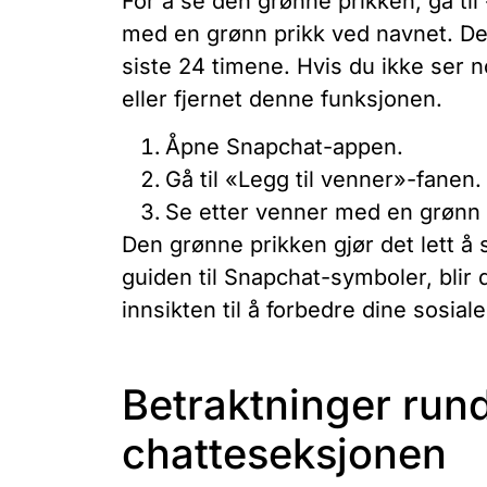
For å se den grønne prikken, gå ti
med en grønn prikk ved navnet. Det
siste 24 timene. Hvis du ikke ser n
eller fjernet denne funksjonen.
Åpne Snapchat-appen.
Gå til «Legg til venner»-fanen.
Se etter venner med en grønn 
Den grønne prikken gjør det lett å
guiden til Snapchat-symboler, blir
innsikten til å forbedre dine sosial
Betraktninger rund
chatteseksjonen