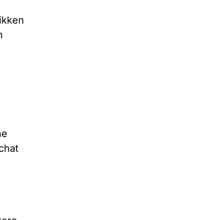
rikken
n
ne
chat