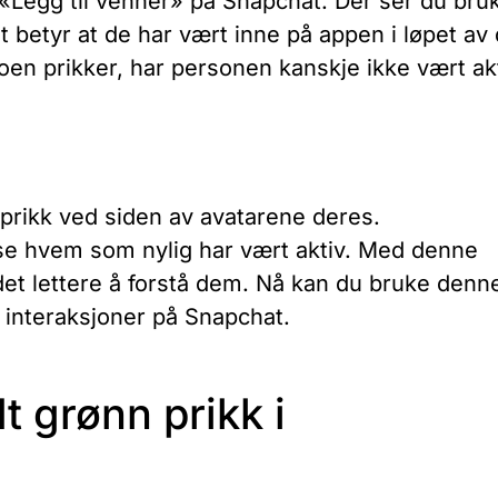
l «Legg til venner» på Snapchat. Der ser du bru
 betyr at de har vært inne på appen i løpet av
oen prikker, har personen kanskje ikke vært ak
prikk ved siden av avatarene deres.
 se hvem som nylig har vært aktiv. Med denne
 det lettere å forstå dem. Nå kan du bruke denn
e interaksjoner på Snapchat.
t grønn prikk i