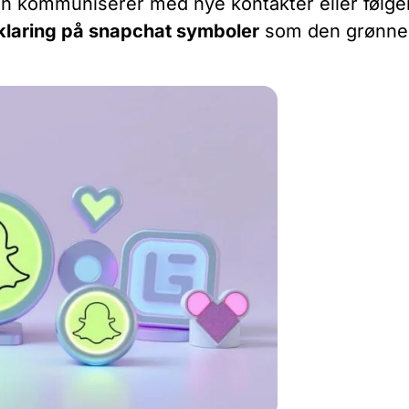
an kommuniserer med nye kontakter eller følge
klaring på snapchat symboler
som den grønne