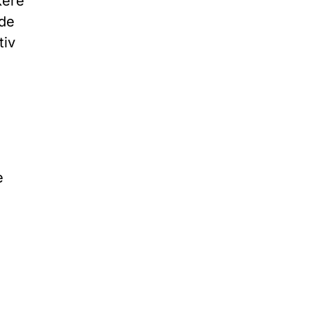
kere
 de
tiv
e