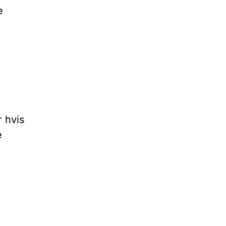
e
 hvis
e