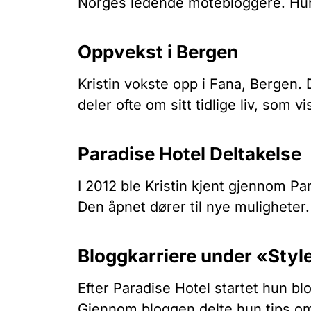
Norges ledende motebloggere. Hun i
Oppvekst i Bergen
Kristin vokste opp i Fana, Bergen. 
deler ofte om sitt tidlige liv, som v
Paradise Hotel Deltakelse
I 2012 ble Kristin kjent gjennom Pa
Den åpnet dører til nye muligheter.
Bloggkarriere under «Sty
Efter Paradise Hotel startet hun b
Gjennom bloggen delte hun tips om