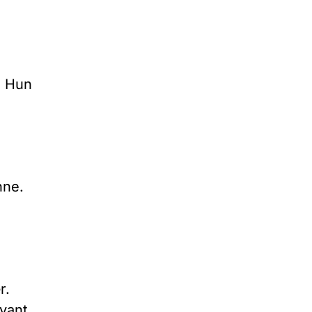
. Hun
nne.
r.
vant