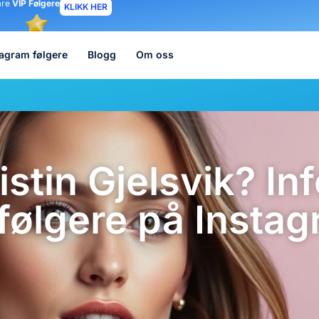
åre
VIP Følgere
KLIKK HER
tagram følgere
Blogg
Om oss
stin Gjelsvik? Info
følgere på Insta