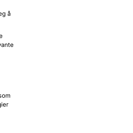
eg å
e
vante
 som
ier