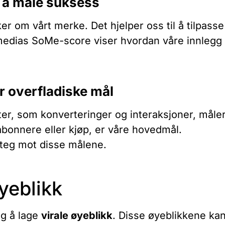
r å måle suksess
ker om vårt merke. Det hjelper oss til å tilpasse
edias SoMe-score viser hvordan våre innlegg 
r overfladiske mål
ter, som konverteringer og interaksjoner, måler
bonnere eller kjøp, er våre hovedmål.
steg mot disse målene.
yeblikk
ig å lage
virale øyeblikk
. Disse øyeblikkene ka