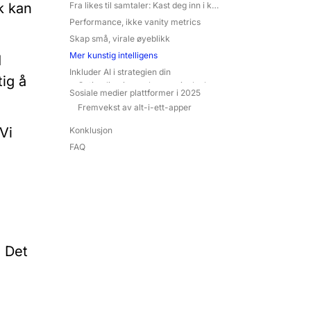
Fra likes til samtaler: Kast deg inn i kommentarfeltet
k kan
Performance, ikke vanity metrics
Skap små, virale øyeblikk
Mer kunstig intelligens
I
Inkluder AI i strategien din
tig å
Sosiale medier plattformer i 2025
Konklusjon
FAQ
Vi
. Det