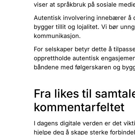
viser at språkbruk på sosiale medie
Autentisk involvering innebærer å 
bygger tillit og lojalitet. Vi bør u
kommunikasjon.
For selskaper betyr dette å tilpass
opprettholde autentisk engasjement
båndene med følgerskaren og bygger
Fra likes til samtal
kommentarfeltet
I dagens digitale verden er det vikt
hjelpe deg å skape sterke forbinde