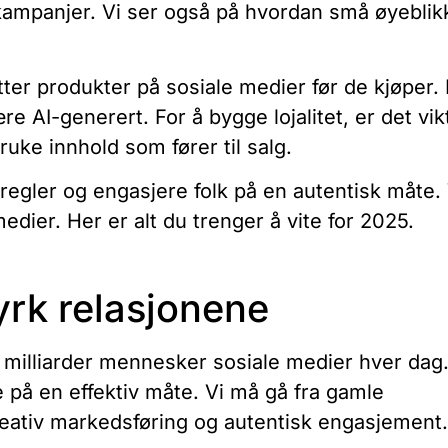
kampanjer. Vi ser også på hvordan små øyeblik
er produkter på sosiale medier før de kjøper. 
e AI-generert. For å bygge lojalitet, er det vik
uke innhold som fører til salg.
regler og engasjere folk på en autentisk måte. 
edier. Her er alt du trenger å vite for 2025.
yrk relasjonene
9 milliarder mennesker sosiale medier hver dag
e på en effektiv måte. Vi må gå fra gamle
kreativ markedsføring og autentisk engasjement.