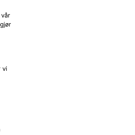
 vår
gjør
 vi
n