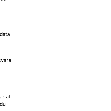
 data
svare
se at
 du