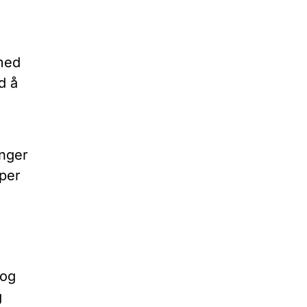
 med
d å
enger
lper
 og
g