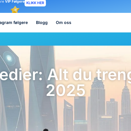
åre
VIP Følgere
KLIKK HER
tagram følgere
Blogg
Om oss
dier: Alt du treng
2025