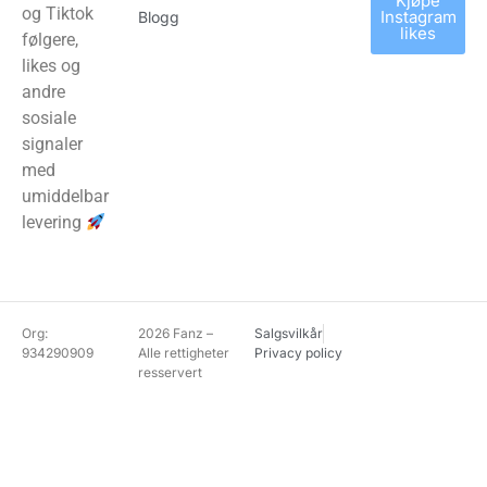
Kjøpe
og Tiktok
Instagram
Blogg
likes
følgere,
likes og
andre
sosiale
signaler
med
umiddelbar
levering
Org:
2026 Fanz –
Salgsvilkår
934290909
Alle rettigheter
Privacy policy
resservert